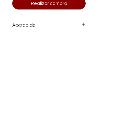
Realizar compra
Acerca de
Pieza original y única.
Tamaño: 9x12”
Firmado por el artista
Dibujado directamente sobre papel
Stratchmore Mixed Media (250-300
g/m²)
Correo electrónico
clararisti@me.com
aristihouse@gmail.com