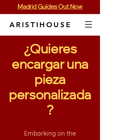
Madrid Guides Out Now
ARISTIHOUSE
¿Quieres
encargar una
pieza
personalizada
?
​Embarking on the