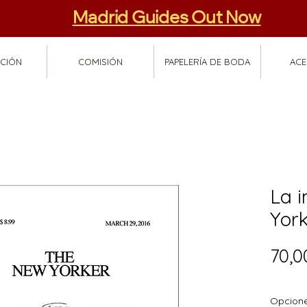
Madrid Guides Out Now
ACIÓN
COMISIÓN
PAPELERÍA DE BODA
ACE
La 
Yor
70,0
Opcion