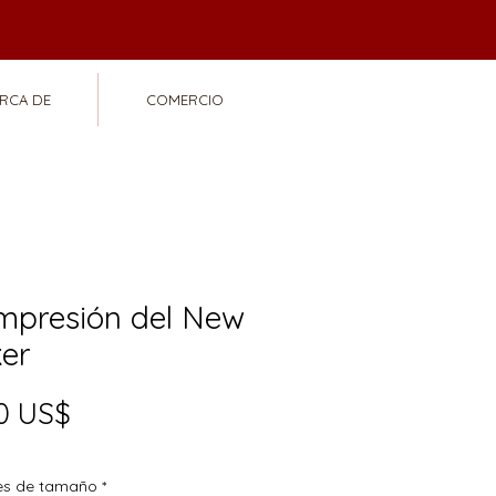
RCA DE
COMERCIO
impresión del New
ker
Precio
0 US$
es de tamaño
*