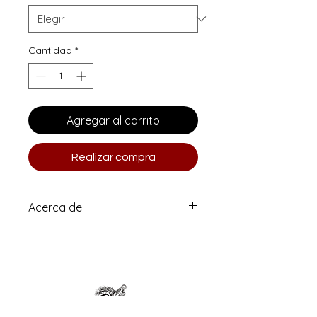
Cantidad
*
Agregar al carrito
Realizar compra
Acerca de
Impresión de tinta de archivo en
papel fotográfico libre de ácido de
calidad de museo
Tipo de papel: Grabado alemán
Serie limitada de 6