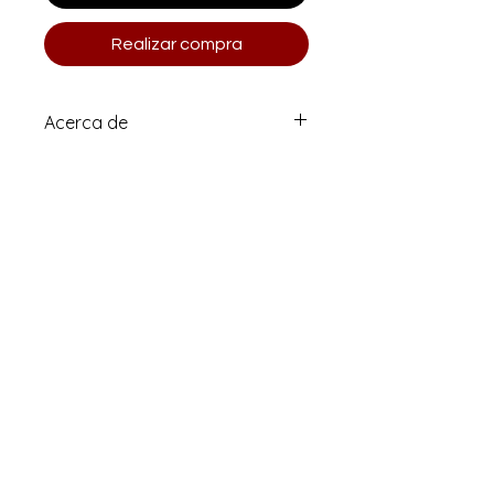
Realizar compra
Acerca de
Edición limitada 1 de 10 (numerada
y firmada)
Impreso en papel de bellas artes
Moab Entrada Rag de alta calidad.
Viene junto como un par.
Cada pieza mide 6x14" juntas:
12x28"
Correo electrónico
clararisti@me.com