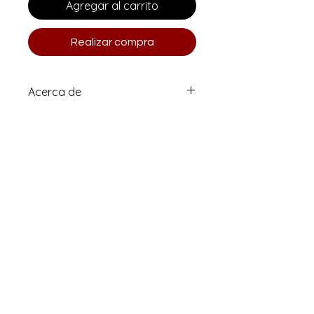
Agregar al carrito
Realizar compra
Acerca de
Edición limitada 1 de 10 (numerada
y firmada)
Impreso en papel de bellas artes
Moab Entrada Rag de alta calidad.
Correo electrónico