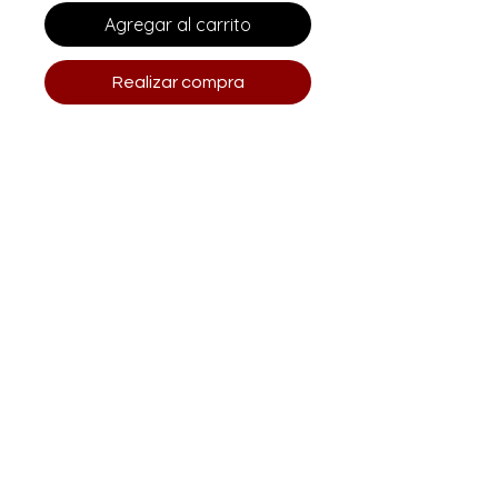
Agregar al carrito
Realizar compra
Correo electrónico
clararisti@me.com
aristihouse@gmail.com